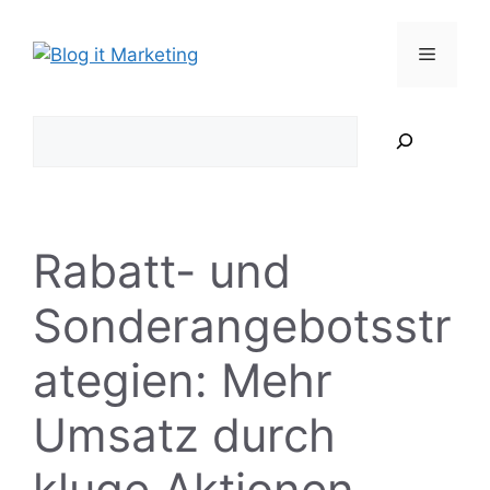
Zum
Inhalt
Menü
springen
Suchen
Rabatt- und
Sonderangebotsstr
ategien: Mehr
Umsatz durch
kluge Aktionen