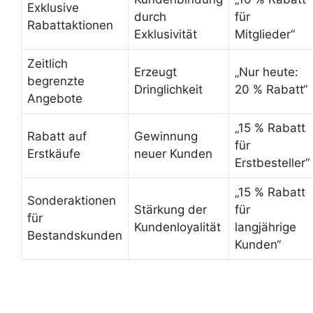
Exklusive
durch
für
Rabattaktionen
Exklusivität
Mitglieder“
Zeitlich
Erzeugt
„Nur heute:
begrenzte
Dringlichkeit
20 % Rabatt“
Angebote
„15 % Rabatt
Rabatt auf
Gewinnung
für
Erstkäufe
neuer Kunden
Erstbesteller“
„15 % Rabatt
Sonderaktionen
Stärkung der
für
für
Kundenloyalität
langjährige
Bestandskunden
Kunden“