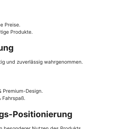
e Preise.
tige Produkte.
rung
tig und zuverlässig wahrgenommen.
& Premium-Design.
& Fahrspaß.
ngs-Positionierung
ein besonderer Nutzen des Produkts