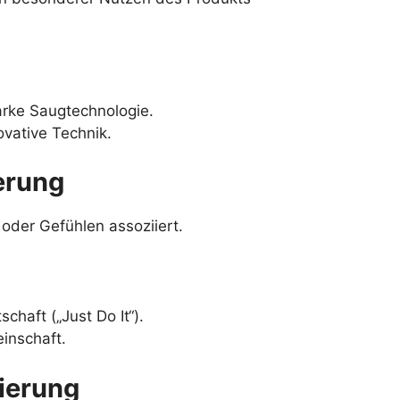
arke Saugtechnologie.
ovative Technik.
erung
oder Gefühlen assoziiert.
chaft („Just Do It“).
inschaft.
nierung