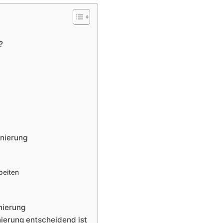
?
onierung
beiten
nierung
nierung entscheidend ist