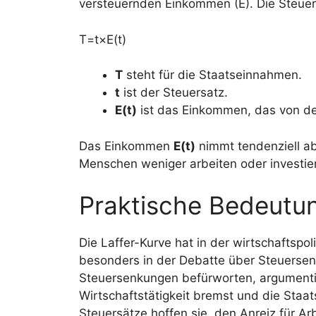
versteuernden Einkommen (E). Die Steue
T
=
t
×
E
(
t
)
T
steht für die Staatseinnahmen.
t
ist der Steuersatz.
E(t)
ist das Einkommen, das von d
Das Einkommen
E(t)
nimmt tendenziell a
Menschen weniger arbeiten oder investie
Praktische Bedeutun
Die Laffer-Kurve hat in der wirtschaftspo
besonders in der Debatte über Steuersen
Steuersenkungen befürworten, argumentie
Wirtschaftstätigkeit bremst und die Staa
Steuersätze hoffen sie, den Anreiz für Arb