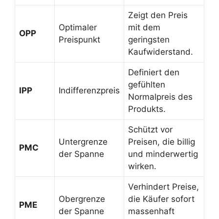
Zeigt den Preis
Optimaler
mit dem
OPP
Preispunkt
geringsten
Kaufwiderstand.
Definiert den
gefühlten
IPP
Indifferenzpreis
Normalpreis des
Produkts.
Schützt vor
Untergrenze
Preisen, die billig
PMC
der Spanne
und minderwertig
wirken.
Verhindert Preise,
Obergrenze
die Käufer sofort
PME
der Spanne
massenhaft