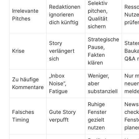
Selektiv
Redaktionen
Resso
Irrelevante
pitchen,
ignorieren
Nutze
Pitches
Qualität
dich künftig
prüfe
sichern
Strategische
Story
State
Pause,
Krise
verlängert
Bauka
Fakten
sich
Q&A 
klären
„Inbox
Weniger,
Nur m
Zu häufige
Noise“,
aber
neuem
Kommentare
Fatigue
substanziell
meld
Ruhige
News
Falsches
Gute Story
Fenster
check
Timing
verpufft
gezielt
Fenst
nutzen
plane