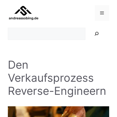
Zum
Inhalt
Menü
springen
Suchen
Den
Verkaufsprozess
Reverse-Engineern