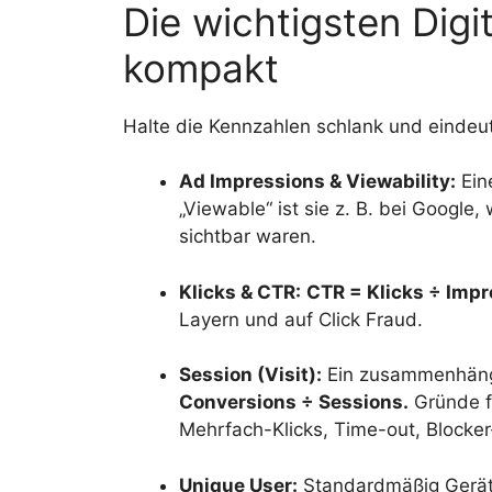
Die wichtigsten Digi
kompakt
Halte die Kennzahlen schlank und eindeut
Ad Impressions & Viewability:
Eine
„Viewable“ ist sie z. B. bei Googl
sichtbar waren.
Klicks & CTR:
CTR = Klicks ÷ Impr
Layern und auf Click Fraud.
Session (Visit):
Ein zusammenhäng
Conversions ÷ Sessions.
Gründe f
Mehrfach-Klicks, Time-out, Blocker
Unique User:
Standardmäßig Geräte