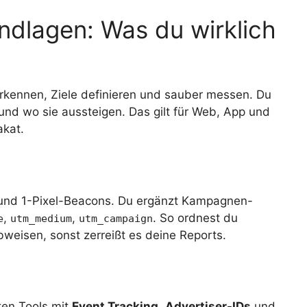
undlagen: Was du wirklich
 erkennen, Ziele definieren und sauber messen. Du
und wo sie aussteigen. Das gilt für Web, App und
akat.
 und 1-Pixel-Beacons. Du ergänzt Kampagnen-
,
,
. So ordnest du
e
utm_medium
utm_campaign
ibweisen, sonst zerreißt es deine Reports.
iten Tools mit
Event Tracking
,
Advertiser-IDs
und