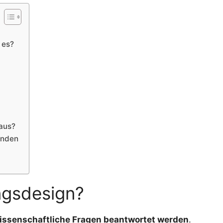
 es?
 aus?
inden
ngsdesign?
wissenschaftliche Fragen beantwortet werden
.