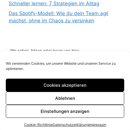
Schneller lernen: 7 Strategien im Alltag
Das Spotify-Modell: Wie du dein Team agil
machst, ohne im Chaos zu versinken
Wir sehen, hören oder lesen uns hier...
Wir verwenden Cookies, um unsere Website und unseren Service zu
optimieren.
Cookies akzeptieren
Ablehnen
Impressum
Datenschutz
Cookie Richtlinie (EU)
Einstellungen anzeigen
© 2026 Blog it Marketing andreassobing.de
Cookie-Richtlinie
Datenschutzerklärung
Impressum