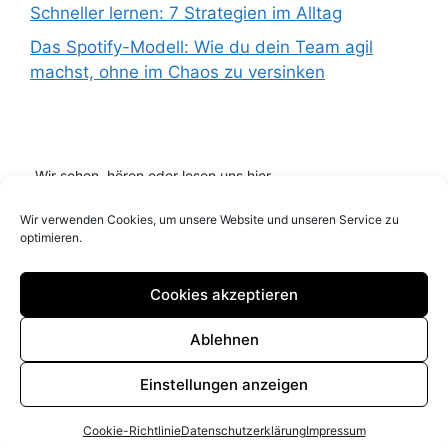
Schneller lernen: 7 Strategien im Alltag
Das Spotify-Modell: Wie du dein Team agil
machst, ohne im Chaos zu versinken
Wir sehen, hören oder lesen uns hier...
Wir verwenden Cookies, um unsere Website und unseren Service zu
optimieren.
Cookies akzeptieren
Ablehnen
Impressum
Datenschutz
Cookie Richtlinie (EU)
Einstellungen anzeigen
© 2026 Blog it Marketing andreassobing.de
Cookie-Richtlinie
Datenschutzerklärung
Impressum