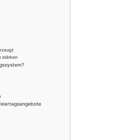
erzeugt
n stärken
ungssystem?
m
 Feiertagsangebote